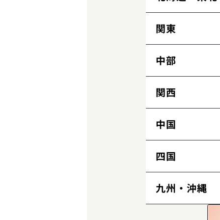
関東
北海道
札幌院
青森県
中部
茨城県
旭川院
青森院
水戸院
岩手県
栃木県
関西
新潟県
盛岡院
宇都宮院
宮城県
新潟院
群馬県
富山県
中国
三重県
仙台院
高崎院
秋田県
富山院
埼玉県
四日市院
石川県
滋賀県
四国
岡山県
秋田院
大宮院
福島県
金沢院
千葉県
彦根院
福井県
岡山院
京都府
広島県
九州・沖縄
徳島県
郡山院
船橋院
福井院
東京都
京都院
長野県
広島院
大阪府
徳島院
山口県
香川県
福岡県