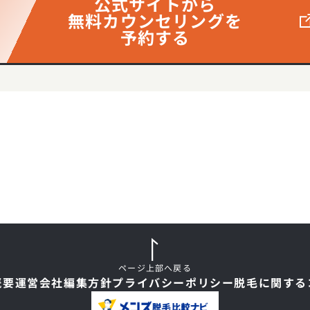
公式サイトから
無料カウンセリングを
予約する
天神サザン通り)
大名)
号院（施術専門院）
ページ上部へ戻る
概要
運営会社
編集方針
プライバシーポリシー
脱毛に関する