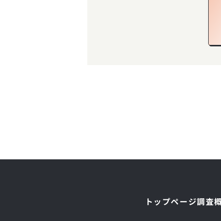
千葉院
新宿院
長野院
神奈川県
梅田院
岐阜県
山口院
兵庫県
高松院
福岡天神院(
愛媛県
長崎県
新宿西口院
梅田2号院
横浜院
岐阜院
福岡天神院(
神戸院
静岡県
奈良県
松山院
長崎院
高知県
熊本県
渋谷駅前院
心斎橋院
桜木町院
福岡天神2
姫路院
静岡院
佐世保院
奈良院
愛知県
和歌山県
高知院
熊本院
池袋東口院
大分県
天王寺院
川崎院
小倉院
浜松院
名古屋院
和歌山院
銀座院
大分院
横浜2号院
宮崎県
上野院
宮崎院
鹿児島県
立川院
鹿児島院
沖縄県
町田院
トップページ
調査
那覇院