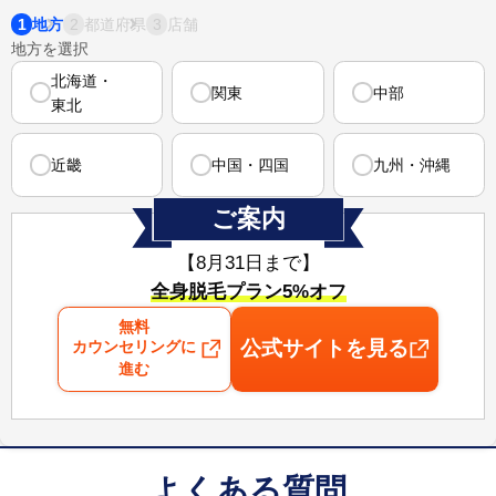
1
2
3
地方
都道府県
店舗
地方を選択
北海道・
関東
中部
東北
近畿
中国・四国
九州・沖縄
ご案内
【8月31日まで⁠】
全身脱毛プラン5%オフ
無料
公式サイトを見る
カウンセリングに
進む
よくある質問