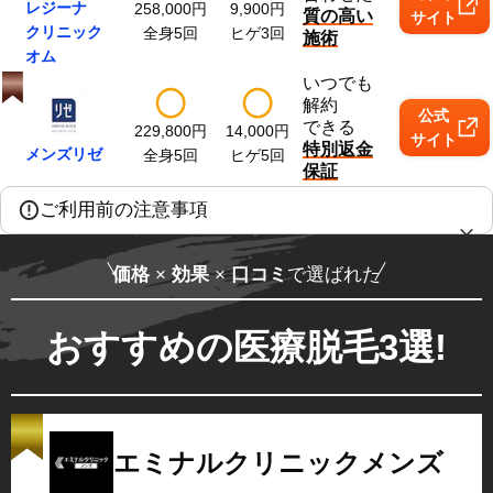
レジーナ
258,000
円
9,900
円
質の高い
サイト
クリニック
全身5回
ヒゲ3回
施術
オム
いつでも
解約
公式
できる
229,800
円
14,000
円
サイト
特別返金
メンズリゼ
全身5回
ヒゲ5回
保証
ご利用前の注意事項
価格
×
効果
×
口コミ
で選ばれた
おすすめの医療脱毛3選!
エミナルクリニックメンズ