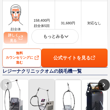
158,400
円
31,680
円
対応なし
顔全体5回
顔全体
詳しく
もっとみる
見る
無料
公式サイトを見る
カウンセリングに
進む
111,000
円
22,200
円
1,800
円
レジーナクリニックオムの脱毛機一覧
VIO5回
VIO
詳しく
見る
88,000
円