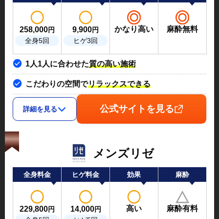
かなり高い
麻酔無料
258,000
9,900
円
円
全身5回
ヒゲ3回
1人1人に合わせた
質の高い施術
こだわりの空間で
リラックスできる
公式サイトを見る
詳細を見る
メンズリゼ
全身料金
ヒゲ料金
効果
麻酔
高い
麻酔有料
229,800
14,000
円
円