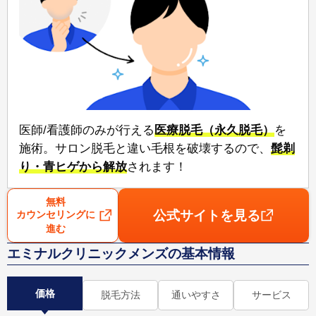
医師/看護師のみが行える⁠
医療脱毛（永久脱毛）
⁠を
施術。サロン脱毛と違い毛根を破壊するので、⁠
髭剃
り・青ヒゲから解放
⁠されます！
無料
公式サイトを見る
カウンセリングに
進む
エミナルクリニックメンズの基本情報
価格
脱毛方法
通いやすさ
サービス