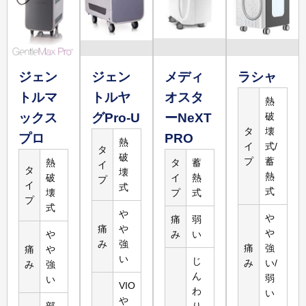
15,960
円
3,500
円
腕5回
腕
詳しく
見る
ジェン
ジェン
メディ
ラシャ
トルマ
トルヤ
オスタ
熱
ックス
グPro-U
ーNeXT
破
119,800
円
23,960
円
3,200
円
タ
壊
プロ
PRO
脚5回
熱
イ
式/
脚
タ
破
プ
蓄
熱
タ
蓄
詳しく
イ
タ
壊
熱
破
イ
熱
見る
プ
イ
式
式
壊
プ
式
プ
式
や
や
痛
弱
痛
や
や
や
み
い
み
強
痛
強
痛
や
い
じ
み
い/
み
強
ん
弱
い
VIO
わ
い
や
部
り