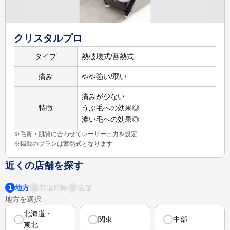
詳しく
見る
クリスタルプロ
タイプ
熱破壊式/蓄熱式
105,000
円
3,040
円
痛み
やや強い/弱い
21,000
円
脚5回
※3
脚
※2
痛みが少ない
詳しく
特徴
うぶ毛への効果◎
見る
濃い毛への効果◎
※毛質・肌質に合わせてレーザー出力を設定
※掲載のプランは蓄熱式となります
近くの店舗を探す
1
2
3
地方
都道府県
店舗
地方を選択
北海道・
関東
中部
東北