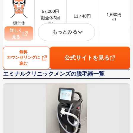
57,200
円
1,660
円
11,440
円
顔全体5回
※3
顔全体
※2
詳しく
もっとみる
見る
無料
公式サイトを見る
カウンセリングに
進む
78,000
円
2,260
円
15,600
円
VIO5回
エミナルクリニックメンズの脱毛器一覧
※3
VIO
※2
詳しく
見る
75,000
円
2,170
円
15,000
円
腕5回
※3
腕
※2