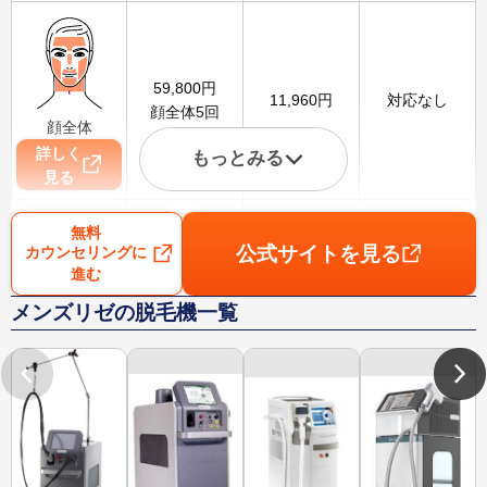
59,800
円
11,960
円
対応なし
顔全体5回
顔全体
詳しく
もっとみる
見る
無料
公式サイトを見る
カウンセリングに
進む
99,800
円
19,960
円
3,100
円
メンズリゼの脱毛機一覧
VIO5回
VIO
詳しく
見る
79,800
円