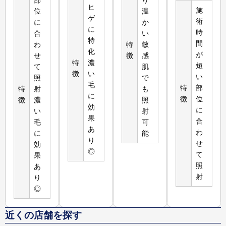
ヒ
施
位
温
ゲ
術
に
か
に
時
合
い
特
間
わ
特
敏
化
が
せ
徴
感
特
濃
短
て
肌
徴
い
い
照
で
毛
特
部
特
射
も
に
徴
位
徴
濃
照
効
に
い
射
果
合
毛
可
あ
わ
に
能
り
せ
効
◎
て
果
照
あ
射
り
◎
近くの店舗を探す