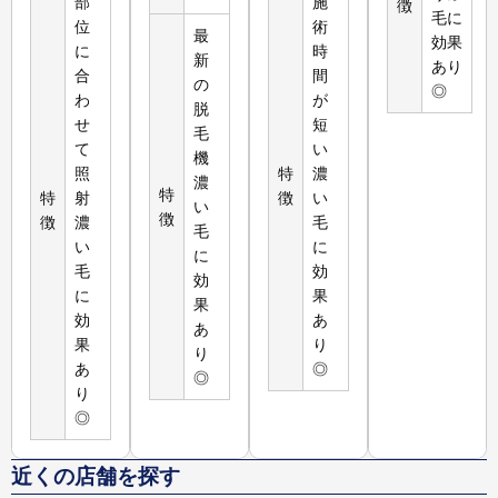
部
施
徴
毛に
位
術
最
効果
に
時
新
あり
合
間
の
◎
わ
が
脱
せ
短
毛
て
い
機
照
特
濃
濃
特
特
射
徴
い
い
徴
徴
濃
毛
毛
い
に
に
毛
効
効
に
果
果
効
あ
あ
果
り
り
あ
◎
◎
り
◎
近くの店舗を探す