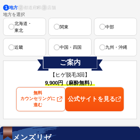
1
2
3
地方
都道府県
店舗
地方を選択
北海道・
関東
中部
東北
近畿
中国・四国
九州・沖縄
ご案内
【ヒゲ脱毛3回】
⁠9,900円（麻酔無料）
無料
公式サイトを見る
カウンセリングに
進む
メンズリゼ