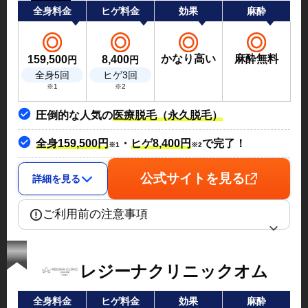
全身料金
ヒゲ料金
効果
麻酔
かなり高い
麻酔無料
159,500
8,400
円
円
全身5回
ヒゲ3回
※1
※2
圧倒的な人気の
医療脱毛（永久脱毛）
全身159,500円
・
ヒゲ8,400円
で完了！
※1
※2
公式サイトを見る
詳細を見る
ご利用前の注意事項
レジーナクリニックオム
全身料金
ヒゲ料金
効果
麻酔