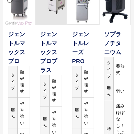
17,600
円
2,400
円
腕5回
腕
詳しく
見る
ジェン
ジェン
ジェン
ソプラ
トルマ
トルマ
トルレ
ノチタ
ックス
ックス
ーズ
ニウム
39,800
円
13,267
円
対応なし
プロ
プロプ
PRO
脚3回
タ
脚
蓄熱
ラス
イ
熱
熱
詳しく
式
タ
タ
プ
破
破
見る
熱
イ
イ
タ
壊
壊
破
痛
プ
プ
イ
弱い
式
式
壊
み
プ
式
や
や
痛み
痛
や
痛
や
や
ほぼ
み
強
み
強
痛
や
な
い
い
み
強
し！
特
い
うぶ