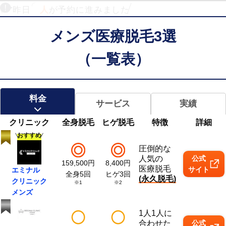
昨日
人
が予約に進みました
メンズ医療脱毛3選
（一覧表）
料金
サービス
実績
クリニック
全身脱毛
ヒゲ脱毛
特徴
詳細
おすすめ
圧倒的な
人気の
公式
159,500
円
8,400
円
医療脱毛
サイト
エミナル
全身5回
ヒゲ3回
(永久脱毛)
クリニック
※1
※2
メンズ
1人1人に
合わせた
公式