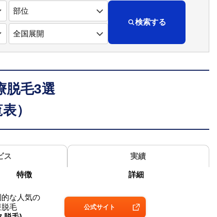
検索する
療脱毛3選
覧表）
ビス
実績
特徴
詳細
倒的な
人気の
療脱毛
公式
サイト
久脱毛)