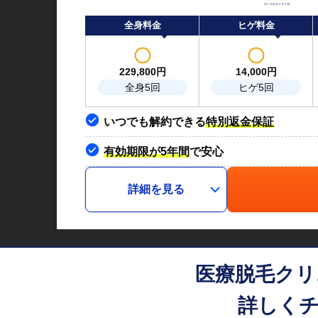
全身料金
ヒゲ料金
229,800
円
14,000
円
全身5回
ヒゲ5回
いつでも解約できる
特別返金保証
有効期限が5年間
で安心
詳細を見る
医療脱毛クリ
詳しくチ