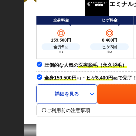
エミナル
全身料金
ヒゲ料金
159,500
円
8,400
円
全身5回
ヒゲ3回
※1
※2
圧倒的な人気の
医療脱毛（永久脱毛）
全身159,500円
・
ヒゲ8,400円
で完了
※1
※2
詳細を見る
ご利用前の注意事項