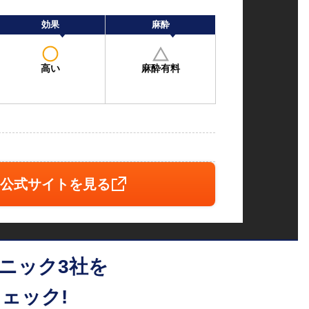
効果
麻酔
高い
麻酔有料
公式サイトを見る
ニック3社を
ェック!