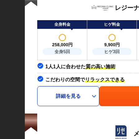
レジー
全身料金
ヒゲ料金
258,000
円
9,900
円
全身5回
ヒゲ3回
1人1人に合わせた
質の高い施術
こだわりの空間で
リラックスできる
詳細を見る