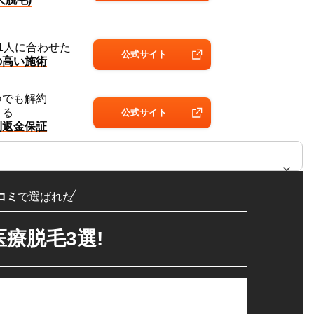
1人に
合わせた
公式
サイト
の高い
施術
つでも
解約
きる
公式
サイト
別返金
保証
コミ
で選ばれた
療脱毛3選!