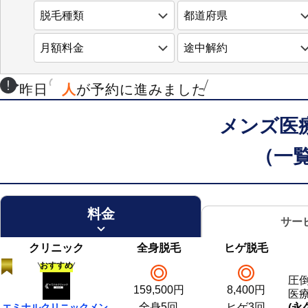
昨日
人
が予約に進みました
メンズ医
（一
料金
サー
クリニック
全身脱毛
ヒゲ脱毛
おすすめ
圧
159,500
円
8,400
円
医
全身5回
ヒゲ3回
エミナル
クリニック
メン
(永