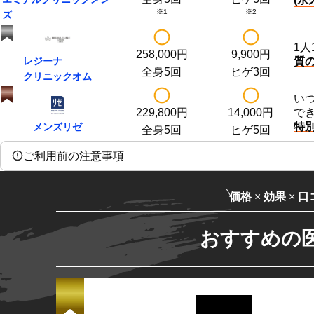
※1
※2
ズ
1人
258,000
円
9,900
円
レジーナ
質
全身5回
ヒゲ3回
クリニック
オム
い
229,800
円
14,000
円
で
特
メンズリゼ
全身5回
ヒゲ5回
ご利用前の注意事項
価格
×
効果
×
口
おすすめの医