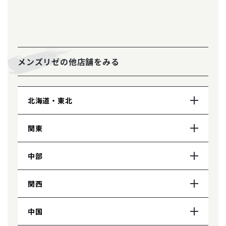
メンズリゼの他店舗をみる
北海道・東北
関東
北海道
札幌院
中部
青森県
埼玉県
青森院（提携院）
大宮院
関西
岩手県
千葉県
新潟県
八戸院（提携院）
盛岡院（提携院）
柏院
新潟院
中国
宮城県
東京都
静岡県
京都府