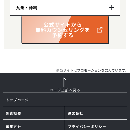
千葉院
仙台院
新宿南口院
静岡院
京都河原町院
九州・沖縄
福島県
神奈川県
愛知県
大阪府
広島県
渋谷院
いわき院（提携院）
横浜院
名古屋栄院
大阪梅田院
広島院
兵庫県
福岡県
公式サイトから
池袋院
無料カウンセリングを
郡山院（提携院）
川崎院
名古屋駅前院
心斎橋院
予約する
神戸三宮院
福岡天神院
熊本県
銀座院
立川院
熊本院
町田院
※当サイトはプロモーションを含んでいます。
ページ上部へ戻る
トップページ
調査概要
運営会社
編集方針
プライバシーポリシー